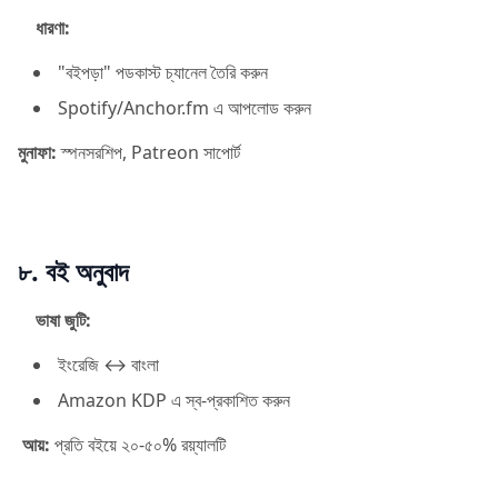
ধারণা:
"বইপড়া" পডকাস্ট চ্যানেল তৈরি করুন
Spotify/Anchor.fm এ আপলোড করুন
মুনাফা:
স্পনসরশিপ, Patreon সাপোর্ট
৮. বই অনুবাদ
ভাষা জুটি:
ইংরেজি ↔ বাংলা
Amazon KDP এ স্ব-প্রকাশিত করুন
আয়:
প্রতি বইয়ে ২০-৫০% রয়্যালটি