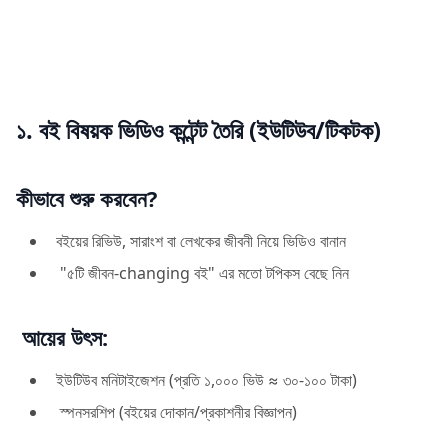
১. বই বিষয়ক ভিডিও কন্টেন্ট তৈরি (ইউটিউব/টিকটক)
কীভাবে শুরু করবেন?
বইয়ের রিভিউ, সারাংশ বা লেখকের জীবনী নিয়ে ভিডিও বানান
"৫টি জীবন-changing বই" এর মতো টপিকস বেছে নিন
আয়ের উৎস:
ইউটিউব মনিটাইজেশন (প্রতি ১,০০০ ভিউ ≈ ৩০-১০০ টাকা)
স্পনসরশিপ (বইয়ের দোকান/প্রকাশনীর বিজ্ঞাপন)