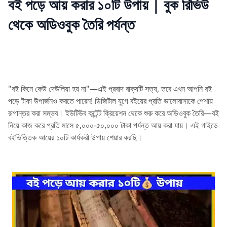
বই পড়ে আয় করার ১০টি উপায় | বুক রিভিউ
থেকে অডিওবুক তৈরি পর্যন্ত
"বই কিনে কেউ দেউলিয়া হয় না"—এই প্রবাদ বাক্যটি সত্য, তবে এখন আপনি বই
পড়ে টাকা উপার্জনও করতে পারেন! ডিজিটাল যুগে বইয়ের প্রতি ভালোবাসাকে পেশায়
রূপান্তর করা সম্ভব। ইউটিউব কন্টেন্ট ক্রিয়েশন থেকে শুরু করে অডিওবুক তৈরি—বই
নিয়ে কাজ করে প্রতি মাসে ৫,০০০-৫০,০০০ টাকা পর্যন্ত আয় করা যায়। এই গাইডে
বইভিত্তিক আয়ের ১০টি কার্যকরী উপায় শেয়ার করছি।