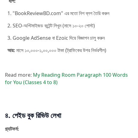
ধাপ:
1. "BookReviewBD.com" এর মতো নিশ ব্লগ তৈরি করুন
2. SEO-অপ্টিমাইজড কন্টেন্ট লিখুন (মাসে ১০-২০ পোস্ট)
3. Google AdSense বা Ezoic দিয়ে বিজ্ঞাপন চালু করুন
আয়:
মাসে ১০,০০০-১,০০,০০০ টাকা (ট্রাফিকের উপর নির্ভরশীল)
Read more:
My Reading Room Paragraph 100 Words
for You (Classes 4 to 8)
৪. পেইড বুক রিভিউ লেখা
প্ল্যাটফর্ম: