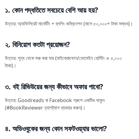
১. কোন পদ্ধতিতে সবচেয়ে বেশি আয় হয়?
উত্তর: অ্যাফিলিয়েট মার্কেটিং + ব্লগিং কম্বিনেশন (মাসে ৫০,০০০+ টাকা সম্ভব)।
২. বিনিয়োগ কতটা প্রয়োজন?
উত্তর: শূন্য থেকে শুরু করা যায় (মাইক্রোফোন/ডোমেইন হোস্টিং ≈ ৫,০০০
টাকা)।
৩. বই রিভিউয়ের জন্য কীভাবে অফার পাবো?
উত্তর: Goodreads বা Facebook গ্রুপে একটিভ থাকুন
(#BookReviewer হ্যাশট্যাগ ব্যবহার করুন)।
৪. অডিওবুকের জন্য কোন সফটওয়্যার ভালো?